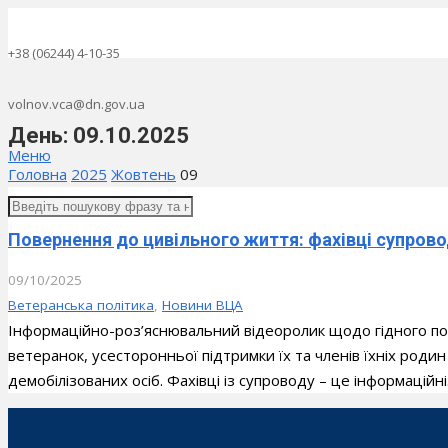
+38 (06244) 4-10-35
volnov.vca@dn.gov.ua
День:
09.10.2025
Меню
Головна
2025
Жовтень
09
Повернення до цивільного життя: фахівці супрово
09/10/2025
Ветеранська політика
,
Новини ВЦА
Інформаційно-роз’яснювальний відеоролик щодо гідного по
ветеранок, усесторонньої підтримки їх та членів їхніх родин
демобілізованих осіб. Фахівці із супроводу – це інформаційн