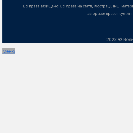
Всі права захищено! Всі права на статті, ілюстрації, інші ма
авторське право і суміжн
2023 © Волн
Меню