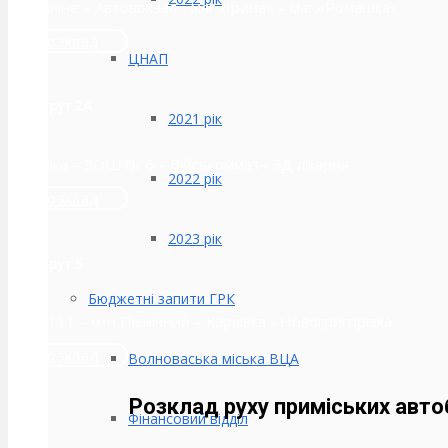
с.Північне – Автовокзал - маг.«Ірина» – маг.«Ромашка»
Розклад
ЦНАП
Маршрут 2А
2021 рік
Карлівка – ЗОШ № 6 – Військоммат– ЗД лікарня
2022 рік
Розклад
2023 рік
Маршрут 5
Бюджетні запити ГРК
ПМК-111 – м-н Північний – Карлівка - Новогригорівка
Розклад
Волноваська міська ВЦА
Розклад руху приміських автоб
Фінансовий відділ