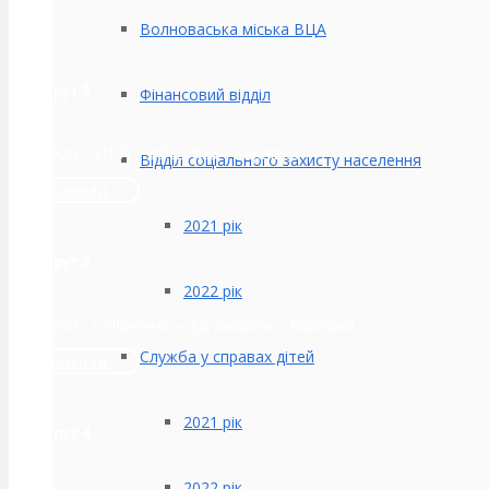
Волноваська міська ВЦА
Маршрут 3
Фінансовий відділ
ДЕУ-900 – ЦРЛ - ЗОШ №6 - Карлівка
Відділ соціального захисту населення
Розклад
2021 рік
Маршрут 2
2022 рік
ДЕУ-900 - с.Північне – ЗД лікарня – Карлівка
Служба у справах дітей
Розклад
2021 рік
Маршрут 4
2022 рік