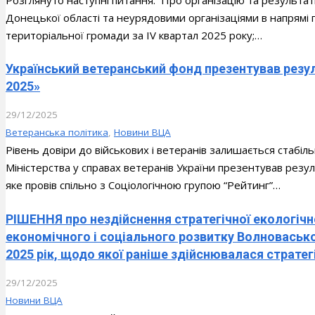
Донецької області та неурядовими організаціями в напрямі 
територіальної громади за ІV квартал 2025 року;…
Український ветеранський фонд презентував резу
2025»
29/12/2025
Ветеранська політика
,
Новини ВЦА
Рівень довіри до військових і ветеранів залишається стабі
Міністерства у справах ветеранів України презентував рез
яке провів спільно з Соціологічною групою “Рейтинг”…
РІШЕННЯ про нездійснення стратегічної екологічн
економічного і соціального розвитку Волновасько
2025 рік, щодо якої раніше здійснювалася стратег
29/12/2025
Новини ВЦА