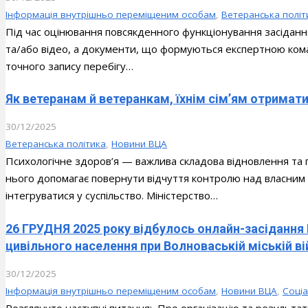
Інформація внутрішньо переміщеним особам
,
Ветеранська політ
Під час оцінювання повсякденного функціонування засіданн
та/або відео, а документи, що формуються експертною ком
точного запису перебігу…
Як ветеранам й ветеранкам, їхнім сім’ям отримат
30/12/2025
Ветеранська політика
,
Новини ВЦА
Психологічне здоров’я — важлива складова відновлення та 
нього допомагає повернути відчуття контролю над власним 
інтегруватися у суспільство. Міністерство…
26 ГРУДНЯ 2025 року відбулось онлайн-засідання
цивільного населення при Волноваській міській ві
30/12/2025
Інформація внутрішньо переміщеним особам
,
Новини ВЦА
,
Соціа
Розглянуто наступні питання: Про організацію та результат