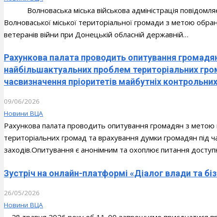
Волноваська міська військова адміністрація повідомляє 
Волноваської міської територіальної громади з метою обра
ветеранів війни при Донецькій обласній державній…
Рахункова палата проводить опитування громадя
найбільшактуальних проблем територіальних гро
часвизначення пріоритетів майбутніх контрольних
09/06/2026
Новини ВЦА
Рахункова палата проводить опитування громадян з метою
територіальних громад та врахування думки громадян під ч
заходів.Опитування є анонімним та охоплює питання доступн
Зустріч на онлайн-платформі «Діалог влади та бі
26/05/2026
Новини ВЦА
28 травня 2026 року об 11-00 запрошуємо приєднатися пр