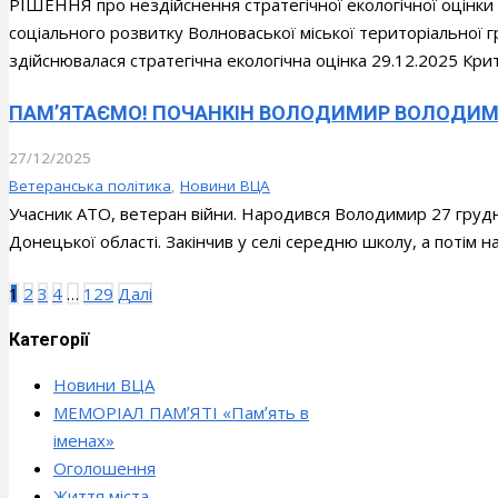
РІШЕННЯ про нездійснення стратегічної екологічної оцінки
соціального розвитку Волноваської міської територіальної г
здійснювалася стратегічна екологічна оцінка 29.12.2025 Крит
ПАМ’ЯТАЄМО! ПОЧАНКІН ВОЛОДИМИР ВОЛОДИМИРОВИ
27/12/2025
Ветеранська політика
,
Новини ВЦА
Учасник АТО, ветеран війни. Народився Володимир 27 грудня
Донецької області. Закінчив у селі середню школу, а потім 
Пагінація
1
2
3
4
…
129
Далі
записів
Категорії
Новини ВЦА
МЕМОРІАЛ ПАМʼЯТІ «Памʼять в
іменах»
Оголошення
Життя міста