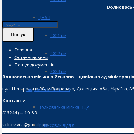
Волноваськ
ЦНАП
Пошук
2021 рік
Головна
2022 рік
Останні новини
Пошук документів
2023 рік
Волноваська міська військово – цивільна адміністраці
вул. Центральна 88, м.Волноваха, Донецька обл., Україна, 8
Бюджетні запити ГРК
Контакти
Волноваська міська ВЦА
(06244) 4-10-35
volnov.vca@gmail.com
Фінансовий відділ