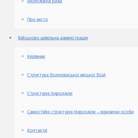
Молодіжна рада
Про місто
Військово-цивільна адміністрація
Керівник
Структура Волноваської міської ВЦА
Структурні підрозділи
Самостійні структурні підрозділи – юридичні особи
Контакти