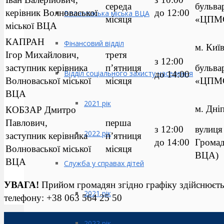
середа
бульва
керівник Волноваської
до 12:00
Волноваська міська ВЦА
місяця
«ЦПМС
міської ВЦА
КАПРАН
Фінансовий відділ
м. Київ
Ігор Михайлович,
третя
з 12:00
заступник керівника
п’ятниця
бульва
Відділ соціального захисту населення
до 14:00
Волноваської міської
місяця
«ЦПМС
ВЦА
2021 рік
м. Дні
КОБЗАР Дмитро
Павлович,
перша
з 12:00
вулиця
2022 рік
заступник керівника
п’ятниця
до 14:00
Громад
Волноваської міської
місяця
ВЦА)
ВЦА
Служба у справах дітей
УВАГА!
Прийом громадян згідно графіку здійснюєть
2021 рік
телефону: +38 063 564 25 50
2022 рік