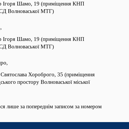
р Ігоря Шамо, 19
(приміщення КНП
Д Волноваської МТГ)
,
р Ігоря Шамо, 19
(приміщення КНП
Д Волноваської МТГ)
про,
 Святослава Хороброго, 35 (приміщення
ського простору Волноваської міської
ся лише за попереднім записом за номером