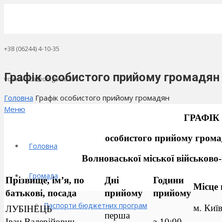
+38 (06244) 4-10-35
Графік особистого прийому громадян
volnov.vca@dn.gov.ua
Головна
Графік особистого прийому громадян
Меню
ГРАФІК
особистого прийому грома
Головна
Волноваської міської військово-
Громада
Прізвище, ім’я, по
Дні
Години
Місце
батькові, посада
прийому
прийому
Паспорти бюджетних програм
м. Київ
ЛУБІНЕЦЬ
перша
Іван Валерійович,
з 10:00