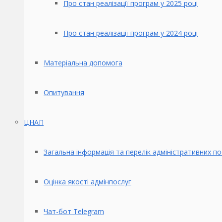
Про стан реалізації програм у 2025 році
Про стан реалізації програм у 2024 році
Матеріальна допомога
Опитування
ЦНАП
Загальна інформація та перелік адміністративних по
Оцінка якості адмінпослуг
Чат-бот Telegram