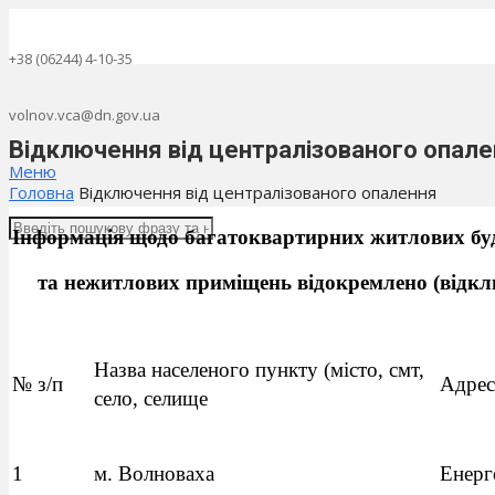
+38 (06244) 4-10-35
volnov.vca@dn.gov.ua
Відключення від централізованого опал
Меню
Головна
Відключення від централізованого опалення
Інформація щодо багатоквартирних житлових буд
та нежитлових приміщень відокремлено (відкл
Назва населеного пункту (місто, смт,
№ з/п
Адреса
село, селище
1
м. Волноваха
Енерг