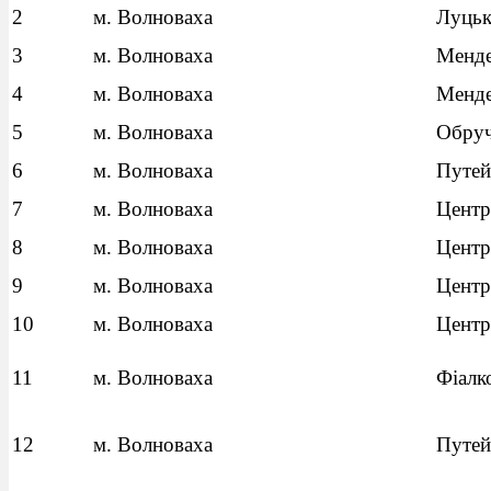
2
м. Волноваха
Луцьк
3
м. Волноваха
Менде
4
м. Волноваха
Менде
5
м. Волноваха
Обруч
6
м. Волноваха
Путей
7
м. Волноваха
Центр
8
м. Волноваха
Центр
9
м. Волноваха
Центр
10
м. Волноваха
Центр
11
м. Волноваха
Фіалк
12
м. Волноваха
Путей