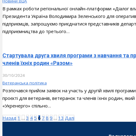
Новини ВЦА
В рамках роботи регіональної онлайн-платформи «Діалог вла
Президента Україна Володимира Зеленського для оператив
підприємців, запрошуємо приєднатися представників департа
підприємництва до третього…
Стартувала друга хвиля програми з навчання та п
членів їхніх родин «Разом»
30/10/2024
Ветеранська політика
Розпочався прийом заявок на участь у другій хвилі програм
проєкті для ветеранів, ветеранок та членів їхніх родин, яки
«Укренерго» спільно…
Пагінація
Назад
1
…
3
4
5
6
7
8
9
…
13
Далі
записів