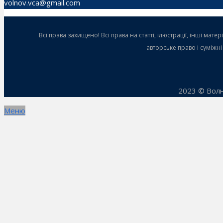
volnov.vca@gmail.com
Всі права захищено! Всі права на статті, ілюстрації, інші ма
авторське право і суміжн
2023 © Волн
Меню