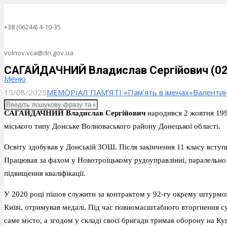
+38 (06244) 4-10-35
volnov.vca@dn.gov.ua
САГАЙДАЧНИЙ Владислав Сергійович (02.1
Меню
15/08/2025
МЕМОРІАЛ ПАМʼЯТІ «Памʼять в іменах»
Валенти
САГАЙДАЧНИЙ Владислав Сергійович
народився 2 жовтня 199
міського типу Донське Волноваського району Донецької області.
Освіту здобував у Донській ЗОШ. Після закінчення 11 класу вступи
Працював за фахом у Новотроїцькому рудоуправлінні, паралельно 
підвищення кваліфікації.
У 2020 році пішов служити за контрактом у 92-гу окрему штурмов
Київі, отримував медалі. Під час повномасштабного вторгнення с
саме місто, а згодом у складі своєї бригади тримав оборону н