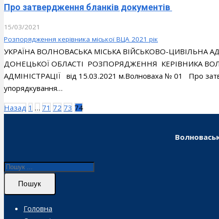
Про затвердження бланків документів
15/03/2021
Розпорядження керівника міської ВЦА 2021 рік
УКРАЇНА ВОЛНОВАСЬКА МІСЬКА ВІЙСЬКОВО-ЦИВІЛЬНА 
ДОНЕЦЬКОЇ ОБЛАСТІ РОЗПОРЯДЖЕННЯ КЕРІВНИКА ВОЛН
АДМІНІСТРАЦІЇ від 15.03.2021 м.Волноваха № 01 Про 
упорядкування…
Пагінація
Назад
1
…
71
72
73
74
записів
Волноваськ
Пошук
Головна