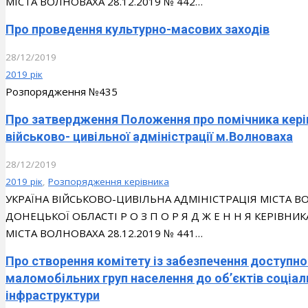
МІСТА ВОЛНОВАХА 28.12.2019 № 442…
Про проведення культурно-масових заходів
28/12/2019
2019 рік
Розпорядження №435
Про затвердження Положення про помічника керів
військово- цивільної адміністрації м.Волноваха
28/12/2019
2019 рік
,
Розпорядження керівника
УКРАЇНА ВІЙСЬКОВО-ЦИВІЛЬНА АДМІНІСТРАЦІЯ МІСТА
ДОНЕЦЬКОЇ ОБЛАСТІ Р О З П О Р Я Д Ж Е Н Н Я КЕРІВН
МІСТА ВОЛНОВАХА 28.12.2019 № 441…
Про створення комітету із забезпечення доступнос
маломобільних груп населення до об’єктів соціал
інфраструктури