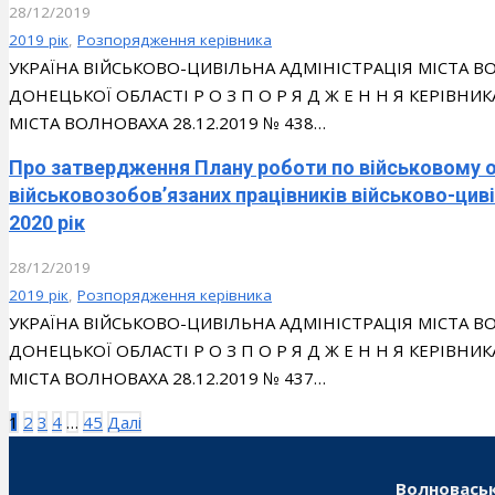
28/12/2019
2019 рік
,
Розпорядження керівника
УКРАЇНА ВІЙСЬКОВО-ЦИВІЛЬНА АДМІНІСТРАЦІЯ МІСТА
ДОНЕЦЬКОЇ ОБЛАСТІ Р О З П О Р Я Д Ж Е Н Н Я КЕРІВН
МІСТА ВОЛНОВАХА 28.12.2019 № 438…
Про затвердження Плану роботи по військовому 
військовозобов’язаних працівників військово-циві
2020 рік
28/12/2019
2019 рік
,
Розпорядження керівника
УКРАЇНА ВІЙСЬКОВО-ЦИВІЛЬНА АДМІНІСТРАЦІЯ МІСТА
ДОНЕЦЬКОЇ ОБЛАСТІ Р О З П О Р Я Д Ж Е Н Н Я КЕРІВН
МІСТА ВОЛНОВАХА 28.12.2019 № 437…
Пагінація
1
2
3
4
…
45
Далі
записів
Волноваськ