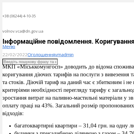
+38 (06244) 4-10-35
volnov.vca@dn.gov.ua
Інформаційне повідомлення. Коригування
Меню
22/02/2022
Оголошення
vmadmin
МКП «Міськкомунгосп» доводить до відома споживач
коригування діючих тарифів на послуги з вивезення т
та стоків. Діючій тариф на даний час є збитковим і н
критеріями необхідності перегляду тарифу є загально
зростання витрат на паливно-мастильні матеріали у зв
оплату праці на 43%. Загальний розмір пропонованих
відходів:
багатоквартирні квартири – 31,04 грн. на одну 
будинки з присадибною ділянкою з газом – 34,76