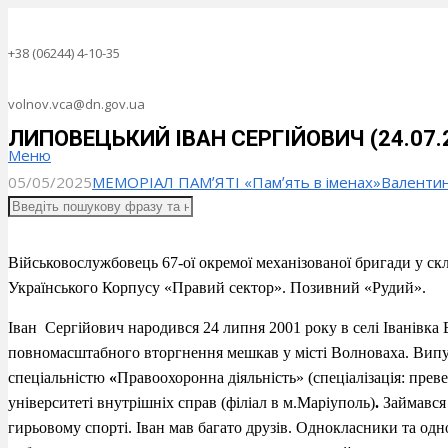
+38 (06244) 4-10-35
volnov.vca@dn.gov.ua
ЛИПОВЕЦЬКИЙ ІВАН СЕРГІЙОВИЧ (24.07.200
Меню
05/05/2025
МЕМОРІАЛ ПАМʼЯТІ «Памʼять в іменах»
Валенти
Військовослужбовець 67-ої окремої механізованої бригади у с
Українського Корпусу «Правий сектор». Позивний «Рудий».
Іван Сергійович народився 24 липня 2001 року в селі Іванівка 
повномасштабного вторгнення мешкав у місті Волноваха. Випус
спеціальністю
«
Правоохоронна діяльність» (спеціалізація:
преве
університеті внутрішніх справ (філіал в м.Маріуполь)
.
Займався
гирьовому спорті. Іван мав багато друзів. Однокласники та од