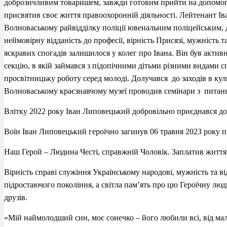
доброзичливим товаришем, завжди готовим прийти на допомогу.
присвятив своє життя правоохоронній діяльності. Лейтенант 
Волноваському райвідділку поліції ювенальним поліцейським, д
неймовірну відданість до професії, вірність Присязі, мужність т
яскравих спогадів залишилося у колег про Івана. Він був акти
секцію, в якій займався з підопічними дітьми різними видами с
просвітницьку роботу серед молоді. Долучався до заходів в кул
Волноваському краєзнавчому музеї проводив семінари з питань
Влітку 2022 року Іван Липовецький добровільно приєднався до л
Воїн Іван Липовецький героїчно загинув 06 травня 2023 року пі
Наш Герой – Людина Честі, справжній Чоловік. Заплатив життя
Вірність справі служіння Українському народові, мужність та ві
підростаючого покоління, а світла пам’ять про цю Героїчну лю
друзів.
«Мій наймолодший син, моє сонечко – його любили всі, від мале