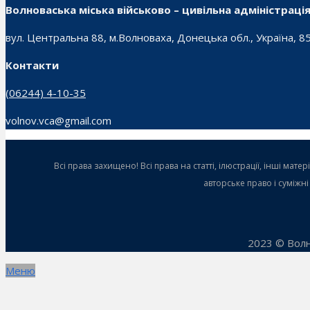
Волноваська міська військово – цивільна адміністраці
вул. Центральна 88, м.Волноваха, Донецька обл., Україна, 8
Контакти
(06244) 4-10-35
volnov.vca@gmail.com
Всі права захищено! Всі права на статті, ілюстрації, інші ма
авторське право і суміжн
2023 © Волн
Меню