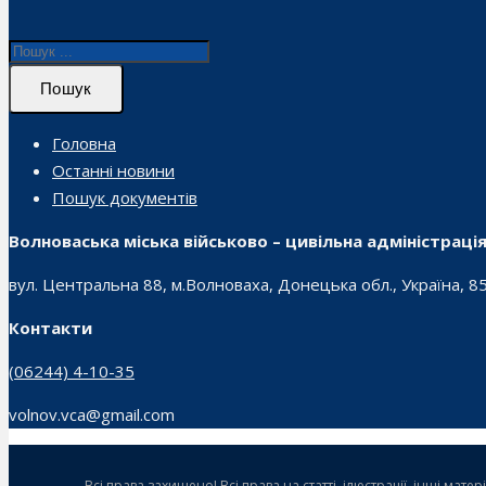
Пошук
Головна
Останні новини
Пошук документів
Волноваська міська військово – цивільна адміністраці
вул. Центральна 88, м.Волноваха, Донецька обл., Україна, 8
Контакти
(06244) 4-10-35
volnov.vca@gmail.com
Всі права захищено! Всі права на статті, ілюстрації, інші ма