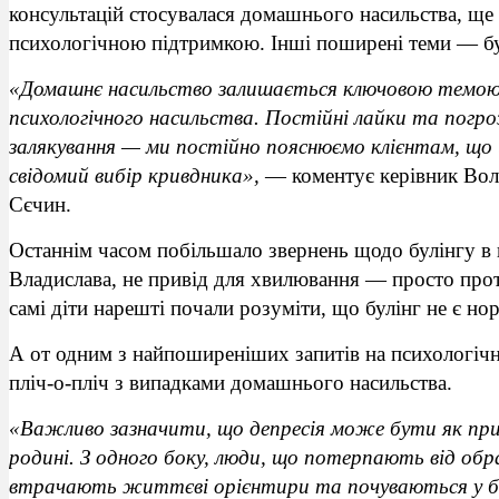
консультацій стосувалася домашнього насильства, ще 
психологічною підтримкою. Інші поширені теми — булі
«Домашнє насильство залишається ключовою темою з
психологічного насильства. Постійні лайки та погро
залякування — ми постійно пояснюємо клієнтам, що ц
свідомий вибір кривдника»,
— коментує керівник Волн
Сєчин.
Останнім часом побільшало звернень щодо булінгу в н
Владислава, не привід для хвилювання — просто протяг
самі діти нарешті почали розуміти, що булінг не є но
А от одним з найпоширеніших запитів на психологічну
пліч-о-пліч з випадками домашнього насильства.
«Важливо зазначити, що депресія може бути як прич
родині. З одного боку, люди, що потерпають від обра
втрачають життєві орієнтири та почуваються у безв