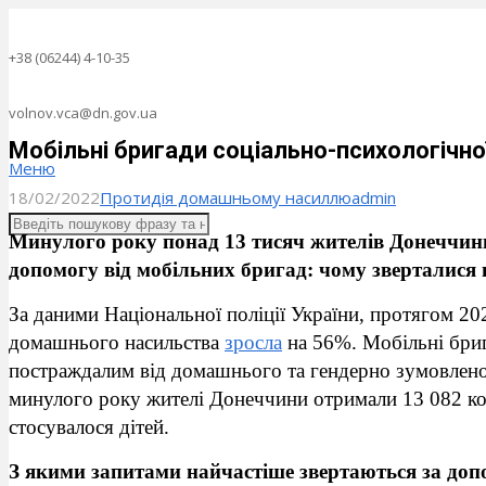
+38 (06244) 4-10-35
volnov.vca@dn.gov.ua
Мобільні бригади соціально-психологічно
Меню
18/02/2022
Протидія домашньому насиллю
admin
Минулого року понад 13 тисяч жителів Донеччин
допомогу від мобільних бригад: чому зверталися
За даними Національної поліції України, протягом 20
домашнього насильства
зросла
на 56%. Мобільні бриг
постраждалим від домашнього та гендерно зумовленог
минулого року жителі Донеччини отримали 13 082 кон
стосувалося дітей.
З якими запитами найчастіше звертаються за до