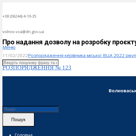
+38 (06244) 4-10-35
volnov.vca@dn.gov.ua
Про надання дозволу на розробку проєк
Меню
11/02/2022
Розпорядження керівника міської ВЦА 2022 рік
v
РОЗПОРЯДЖЕННЯ № 123
Волноваськ
Пошук
Головна