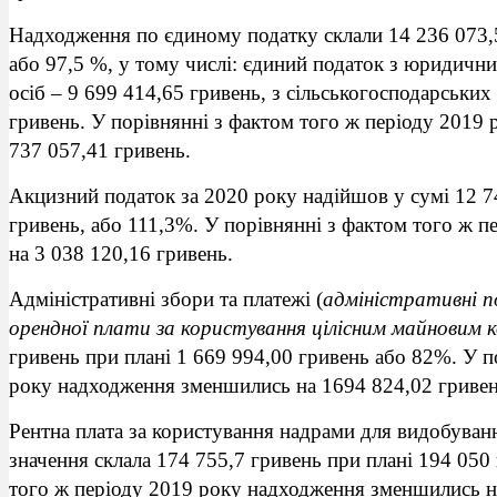
Надходження по єдиному податку склали 14 236 073,5
або 97,5 %, у тому числі: єдиний податок з юридични
осіб – 9 699 414,65 гривень, з сільськогосподарських
гривень. У порівнянні з фактом того ж періоду 2019
737 057,41 гривень.
Акцизний податок за 2020 року надійшов у сумі 12 7
гривень, або 111,3%. У порівнянні з фактом того ж 
на 3 038 120,16 гривень.
Адміністративні збори та платежі (
адміністративні п
орендної плати за користування цілісним майновим 
гривень при плані 1 669 994,00 гривень або 82%. У п
року надходження зменшились на 1694 824,02 гривен
Рентна плата за користування надрами для видобува
значення склала 174 755,7 гривень при плані 194 050
того ж періоду 2019 року надходження зменшились на