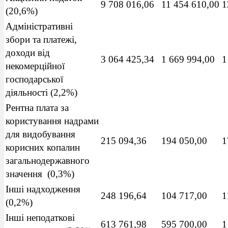
9 708 016,06
11 454 610,00
1
(20,6%)
Адміністративні
збори та платежі,
доходи від
3 064 425,34
1 669 994,00
1
некомерційної
господарської
діяльності (2,2%)
Рентна плата за
користування надрами
для видобування
215 094,36
194 050,00
1
корисних копалин
загальнодержавного
значення (0,3%)
Інші надходження
248 196,64
104 717,00
1
(0,2%)
Інші неподаткові
613 761,98
595 700,00
1