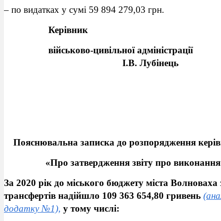
– по видатках у сумі 59 894 279,03 грн.
Керівник
військово-цивіль
І.В. Лубінець
Пояснювальна записка
до розпорядження керівн
«Про затвердження звіту про виконанн
За 2020 рік до міського бюджету міста Волновах
трансфертів надійшло 109 363 654,80 гривень
(ана
додатку №1),
у тому числі: