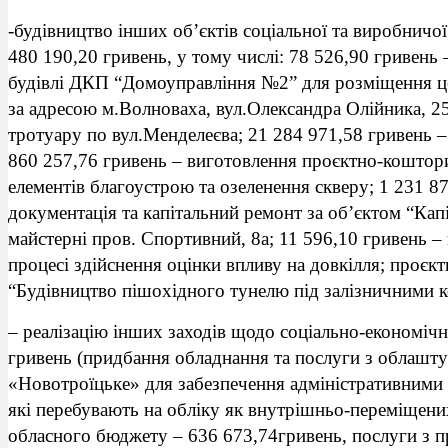
-будівництво інших об’єктів соціальної та виробничо
480 190,20 гривень, у тому числі: 78 526,90 гривень
будівлі ДКП “Домоуправління №2” для розміщення цен
за адресою м.Волноваха, вул.Олександра Олійника, 25
тротуару по вул.Менделеєва; 21 284 971,58 гривень – 
860 257,76 гривень – виготовлення проєктно-коштори
елементів благоустрою та озеленення скверу; 1 231 
документація та капітальний ремонт за об’єктом “Кап
майстерні пров. Спортивний, 8а; 11 596,10 гривень 
процесі здійснення оцінки впливу на довкілля; проєк
“Будівництво пішохідного тунелю під залізничними к
– реалізацію інших заходів щодо соціально-економічн
гривень (придбання обладнання та послуги з обла
«Новотроїцьке» для забезпечення адміністративними
які перебувають на обліку як внутрішньо-переміщених 
обласного бюджету – 636 673,74гривень, послуги з 