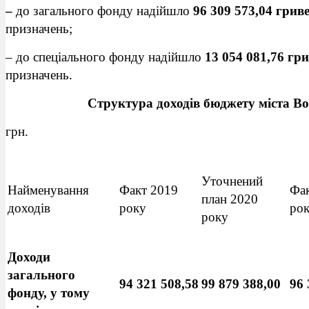
–
до загального фонду надійшло
96 309 573,04 грив
призначень;
– до спеціального фонду надійшло
13 054 081,76 гр
призначень.
Структура доходів бюджету міста В
грн.
Уточнений
Найменування
Факт 2019
Фа
план 2020
доходів
року
ро
року
Доходи
загального
94 321 508,58
99 879 388,00
96 
фонду, у тому