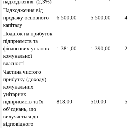
надходження (2,3%)
Надходження від
продажу основного
6 500,00
5 500,00
4
капіталу
Податок на прибуток
підприємств та
фінансових установ
1 381,00
1 390,00
2
комунальної
власності
Частина чистого
прибутку (доходу)
комунальних
унітарних
підприємств та їх
818,00
510,00
5
об’єднань, що
вилучається до
відповідного