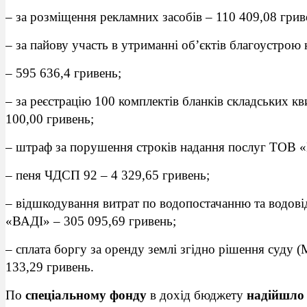
– за розміщення рекламних засобів – 110 409,08 грив
– за пайову участь в утриманні об’єктів благоустрою 
– 595 636,4 гривень;
– за реєстрацію 100 комплектів бланків складських к
100,00 гривень;
– штраф за порушення строків надання послуг ТОВ «
– пеня ЧДСП 92 – 4 329,65 гривень;
– відшкодування витрат по водопостачанню та водові
«ВАДІ» – 305 095,69 гривень;
– сплата боргу за оренду землі згідно рішення суду
133,29 гривень.
По
спеціальному фонду
в дохід бюджету
надійшло 