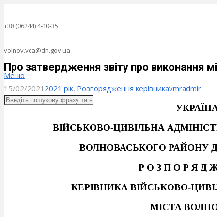
+38 (06244) 4-10-35
volnov.vca@dn.gov.ua
Про затвердження звіту про виконання м
Меню
15/02/2021
2021 рік
,
Розпорядження керівника
vmradmin
УКРАЇН
ВІЙСЬКОВО-ЦИВІЛЬНА АДМІНІСТ
ВОЛНОВАСЬКОГО РАЙОНУ Д
Р О З П О Р Я Д 
КЕРІВНИКА ВІЙСЬКОВО-ЦИВІ
МІСТА ВОЛН