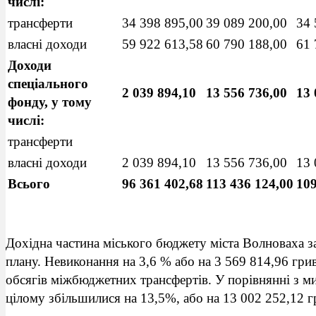
числі:
трансферти
34 398 895,00
39 089 200,00
34 
власні доходи
59 922 613,58
60 790 188,00
61 
Доходи
спеціального
2 039 894,10
13 556 736,00
13 
фонду, у тому
числі:
трансферти
власні доходи
2 039 894,10
13 556 736,00
13 
Всього
96 361 402,68
113 436 124,00
109
Дохідна частина міського бюджету міста Волноваха з
плану. Невиконання на 3,6 % або на 3 569 814,96 гри
обсягів міжбюджетних трансфертів. У порівнянні з 
цілому збільшилися на 13,5%, або на 13 002 252,12 г