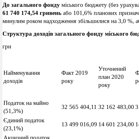
До загального фонду
міського бюджету (без ураху
61 740 174,54 гривень
або 101,6% планових призначе
минулим роком надходження збільшилися на 3,0 %, аб
Структура доходів загального фонду міського б
грн
Уточнений
Найменування
Факт 2019
Ф
план 2020
доходів
року
р
року
Податок на майно
32 565 404,11
32 162 483,00
3
(51,3%)
Єдиний податок
13 499 016,09
14 601 234,00
1
(23,1%)
Акцизний податок