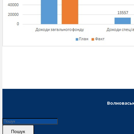
Волноваськ
Пошук