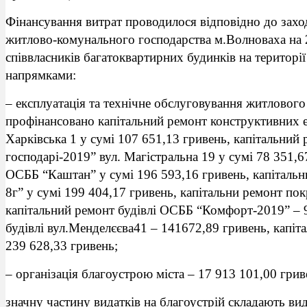
Фінансування витрат проводилося відповідно до зах
житлово-комунального господарства м.Волноваха на 
співвласників багатоквартирних будинків на територі
напрямками:
–
експлуатація та технічне обслуговування житлового
профінансовано капітальний ремонт конструктивних е
Харківська 1 у сумі 107 651,13 гривень, капітальни
господарі-2019” вул. Магістральна 19 у сумі 78 351,6
ОСББ “Каштан” у сумі 196 593,16 гривень, капіталь
8г” у сумі 199 404,17 гривень, капітальни ремонт по
капітальний ремонт будівлі ОСББ “Комфорт-2019” – 9
будівлі вул.Менделєєва41 – 141672,89 гривень, капіт
239 628,33 гривень;
– організація благоустрою міста – 17 913 101,00 грив
значну частину видатків на благоустрій складають в