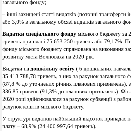
загального фонду;
– інші захищені статті видатків (поточні трансферти
або 3,0% в загальному обсязі видатків загального фо
Видатки спеціального фонду
міського бюджету за 2
гривень при плані 75 653 250 гривень або 79,17%. П
фонду міського бюджету спрямована на виконання за
розвитку міста Волноваха на 2020 рік.
Видатки на
дошкільну
освіту
( 6 дошкільних навчальн
35 413 788,78 гривень, з них за рахунок загального
(87,8 % до уточнених річних планових призначень), 
336,85 гривень (91,3% до планових призначень). Фін
2020 році здійснювалося за рахунок субвенції з райо
рахунок коштів міського бюджету.
У структурі видатків найбільший відсоток припадає на
плату – 68,9% (24 406 997,64 гривень).