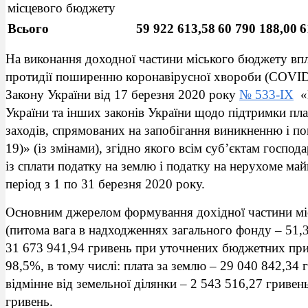
місцевого бюджету
Всього
59 922 613,58
60 790 188,00
6
На виконання доходної частини міського бюджету впл
протидії поширенню коронавірусної хвороби (COVID
Закону України від 17 березня 2020 року
№ 533-IX
«П
України та інших законів України щодо підтримки пла
заходів, спрямованих на запобігання виникненню і 
19)» (із змінами), згідно якого всім суб’єктам госпо
із сплати податку на землю і податку на нерухоме май
період з 1 по 31 березня 2020 року.
Основним джерелом формування дохідної частини міс
(питома вага в надходженнях загального фонду – 51,3
31 673 941,94 гривень при уточнених бюджетних при
98,5%, в тому числі: плата за землю – 29 040 842,34 
відмінне від земельної ділянки – 2 543 516,27 гривен
гривень.