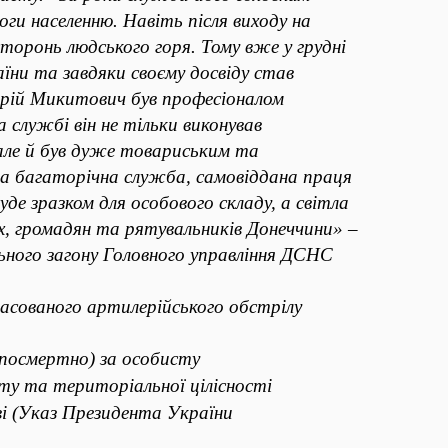
ги населенню. Навіть після виходу на
торонь людського горя. Тому вже у грудні
ни та завдяки своєму досвіду став
Юрій Микитович був професіоналом
службі він не тільки виконував
 але й був дуже товариським та
нна багаторічна служба,
самовіддана праця
уде зразком
для особового складу, а світла
х,
громадян та рятувальників Донеччини» –
ого загону Головного управління ДСНС
 масованого артилерійського
обстрілу
посмертно) за особисту
ту та територіальної цілісності
ві (Указ Президента України