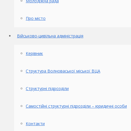
Молодіжна рада
Про місто
Військово-цивільна адміністрація
Керівник
Структура Волноваської міської ВЦА
Структурні підрозділи
Самостійні структурні підрозділи – юридичні особи
Контакти