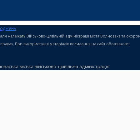
ходжень
теріали належать Військово-цивільній адміністрації міста Волноваха та охо
і права». При використанні матеріалів посилання на сайт обов’язкове!
оваська міська військово-цивільна адміністрація