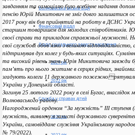
завданням та самоціллю було всебічне надання
допомо
Волноваська міська ВЦА
пенсію Юрій Микитович не зміг довго
залишатися ос
2017 року він був
прийнятий на роботу в ДСНС Украї
Фінансовий відділ
старшим
товаришем для молодих співробітників. 
своєї
справи та прикладом справжньої мужності. На 
Відділ соціального захисту населення
свої
службові обов’язки з великою відповідальністю,
підтримував дух колег у будь-яких ситуаціях. Сумлі
та високий рівень знань Юрія Микитовича завжди б
2021 рік
пам’ять про нього житиме в серцях рідних, знайоми
згадують колеги 11 державного пожежнорятувальн
2022 рік
України у Донецькій області.
Загинув 25 лютого 2022 року в селі Бугас, внаслідок
Служба у справах дітей
Волноваського району.
Нагороджений орденом “За мужність” ІІІ ступеня (
мужність, виявлену в захисті державного сувереніте
2021 рік
України, самовіддане служіння Українському народо
№ 79/2022).
2022 рік