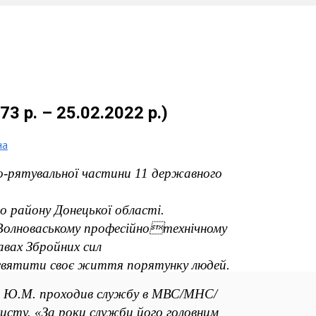
р. – 25.02.2022 р.)
на
-рятувальної частини 11
державного
го району Донецької області.
 Волноваському професійнотехнічному
авах Збройних сил
присвятити своє життя порятунку
людей.
ш Ю.М. проходив службу в
МВС/МНС/
хисту.
«За роки служби його головним