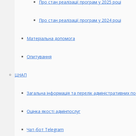
Про стан реалізації програм у 2025 році
Про стан реалізації програм у 2024 році
Матеріальна допомога
Опитування
ЦНАП
Загальна інформація та перелік адміністративних по
Оцінка якості адмінпослуг
Чат-бот Telegram