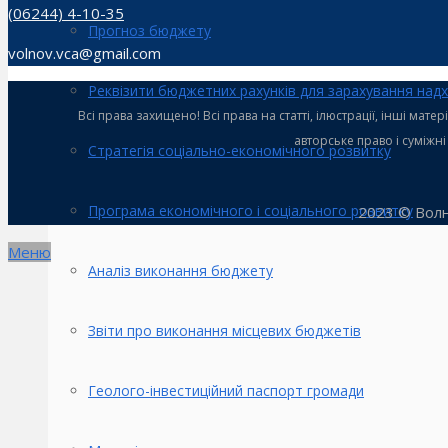
(06244) 4-10-35
Прогноз бюджету
volnov.vca@gmail.com
Реквізити бюджетних рахунків для зарахування над
Всі права захищено! Всі права на статті, ілюстрації, інші ма
авторське право і суміжн
Стратегія соціально-економічного розвитку
Програма економічного і соціального розвитку
2023 © Волн
Меню
Аналіз виконання бюджету
Звіти про виконання місцевих бюджетів
Геолого-інвестиційний паспорт громади