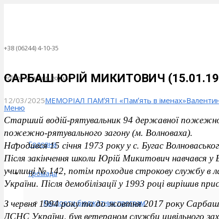
+38 (06244) 4-10-35
САРБАШ ЮРІЙ МИКИТОВИЧ (15.01.1973 
volnov.vca@dn.gov.ua
12/03/2025
МЕМОРІАЛ ПАМʼЯТІ «Памʼять в іменах»
Валенти
Меню
Старший водій-рятувальник 94 державної пожежно
пожежно-рятувального загону (м. Волноваха).
Головна
Народився 15 січня 1973 року у с. Бугас Волновасько
Після закінчення школи Юрій Микитович навчався у
училищі № 142, потім проходив строкову службу в л
Громада
України. Після демобілізації у 1993 році вирішив 
Паспорти бюджетних програм
З червня 1994 року та до жовтня 2017 року Сарба
ДСНС України, був ветераном служби цивільного за