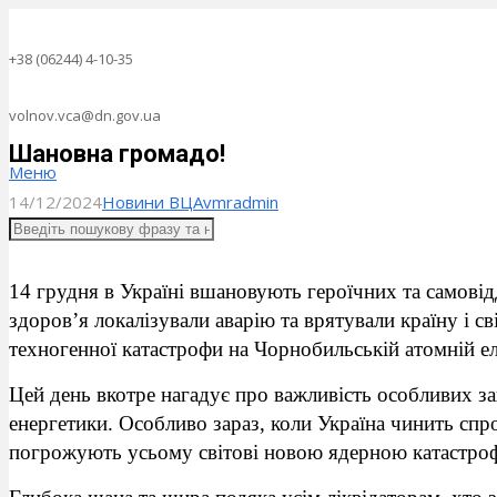
+38 (06244) 4-10-35
volnov.vca@dn.gov.ua
Шановна громадо!
Меню
14/12/2024
Новини ВЦА
vmradmin
14 грудня в Україні вшановують героїчних та самовід
здоров’я локалізували аварію та врятували країну і св
техногенної катастрофи на Чорнобильській атомній ел
Цей день вкотре нагадує про важливість особливих за
енергетики. Особливо зараз, коли Україна чинить спр
погрожують усьому світові новою ядерною катастро