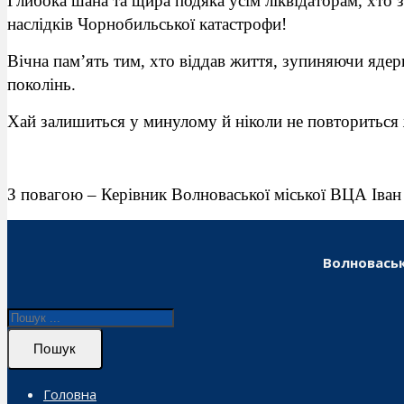
Глибока шана та щира подяка усім ліквідаторам, хто 
наслідків Чорнобильської катастрофи!
Вічна пам’ять тим, хто віддав життя, зупиняючи ядер
поколінь.
Хай залишиться у минулому й ніколи не повториться 
З повагою – Керівник Волноваської міської ВЦА Ів
Волноваськ
Пошук
Головна