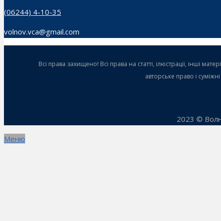
(06244) 4-10-35
volnov.vca@gmail.com
Всі права захищено! Всі права на статті, ілюстрації, інші ма
авторське право і суміжн
2023 © Волн
Меню