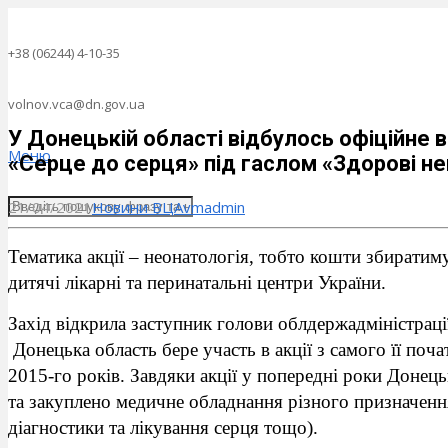
+38 (06244) 4-10-35
volnov.vca@dn.gov.ua
У Донецькій області відбулось офіційне в
Меню
«Серце до серця» під гаслом «Здорові н
21/04/2021
Новини ВЦА
vmadmin
Тематика акції – неонатологія, тобто кошти збирати
дитячі лікарні та перинатальні центри України.
Захід відкрила заступник голови облдержадміністрац
Донецька область бере участь в акції з самого її поча
2015-го років. Завдяки акції у попередні роки Доне
та закуплено медичне обладнання різного призначення
діагностики та лікування серця тощо).