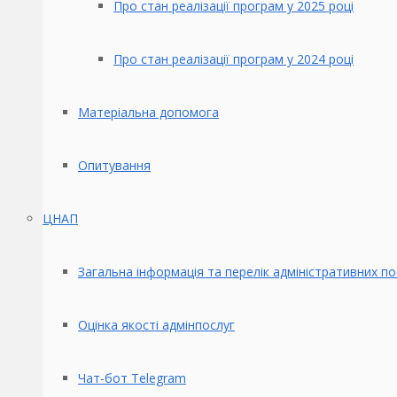
Про стан реалізації програм у 2025 році
Про стан реалізації програм у 2024 році
Матеріальна допомога
Опитування
ЦНАП
Загальна інформація та перелік адміністративних по
Оцінка якості адмінпослуг
Чат-бот Telegram