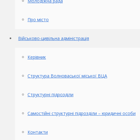
Молодіжна рада
Про місто
Військово-цивільна адміністрація
Керівник
Структура Волноваської міської ВЦА
Структурні підрозділи
Самостійні структурні підрозділи – юридичні особи
Контакти