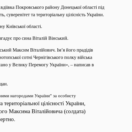
вдіівка Покровського району Донецької області під
, суверенітет та територіальну цілісність України.
у Київської області.
гадує про сина Віталій Вінський.
ський Максим Віталійович. Ім’я його прадідів
отопської сотні Чернігівського полку війська
исано у Велику Перемогу України», – написав в
ат Богдан.
ними нагородами України” за особисту
а територіальної цілісності України,
ого Максима Віталійовича (солдата)
мертно.