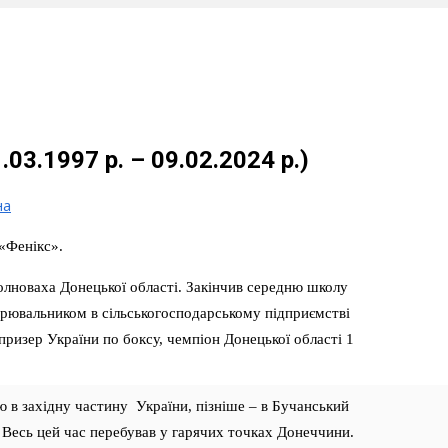
.1997 р. – 09.02.2024 р.)
на
«Фенікс».
олноваха Донецької області. Закінчив середню школу
рювальником в сільськогосподарському підприємстві
ризер України по боксу, чемпіон Донецької області 1
 в західну частину України, пізніше – в Бучанський
. Весь цей час перебував у гарячих точках Донеччини.