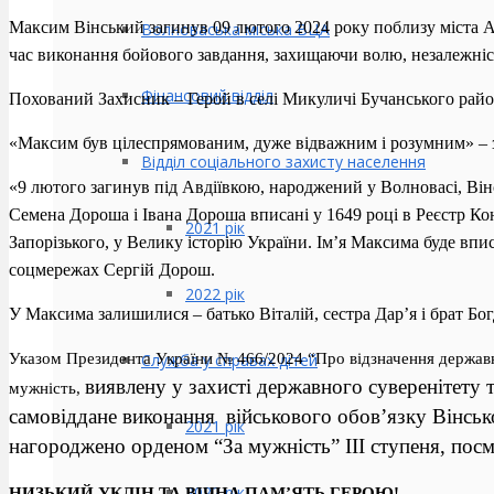
Максим Вінський загинув 09 лютого 2024 року поблизу міста А
Волноваська міська ВЦА
час виконання бойового завдання, захищаючи волю, незалежність
Фінансовий відділ
Похований Захисник – Герой в селі Микуличі Бучанського район
«Максим був цілеспрямованим, дуже відважним і розумним» – з
Відділ соціального захисту населення
«9 лютого загинув під Авдіївкою, народжений у Волновасі, Він
Семена Дороша і Івана Дороша вписані у 1649 році в Реєстр Кон
2021 рік
Запорізького, у Велику історію України. Ім’я Максима буде вп
соцмережах Сергій Дорош.
2022 рік
У Максима залишилися – батько Віталій, сестра Дар’я і бр
Указом Президента України № 466/2024 “Про відзначення держав
Служба у справах дітей
виявлену у захисті державного суверенітету т
мужність,
самовіддане виконання
військового обов’язку Вінськ
2021 рік
нагороджено орденом “За мужність”
ІІІ ступеня, пос
2022 рік
НИЗЬКИЙ УКЛІН ТА ВІЧНА ПАМ’ЯТЬ ГЕРОЮ!