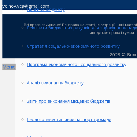
volnov.vca@gmail.com
Прогноз бюджету
Всі права захищено! Всі права на статті, ілюстрації, інші ма
Реквізити бюджетних рахунків для зарахування над
авторське право і суміжн
Стратегія соціально-економічного розвитку
2023 © Волн
Програма економічного і соціального розвитку
Меню
Аналіз виконання бюджету
Звіти про виконання місцевих бюджетів
Геолого-інвестиційний паспорт громади