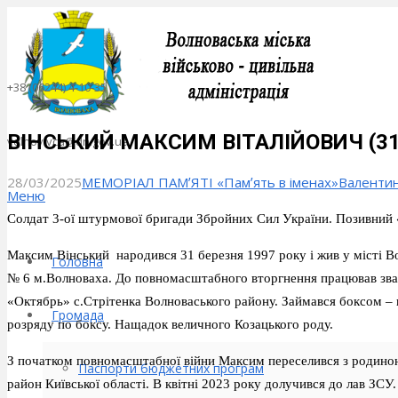
+38 (06244) 4-10-35
ВІНСЬКИЙ МАКСИМ ВІТАЛІЙОВИЧ (31.03
volnov.vca@dn.gov.ua
28/03/2025
МЕМОРІАЛ ПАМʼЯТІ «Памʼять в іменах»
Валенти
Меню
Солдат 3-ої штурмової бригади Збройних Сил України. Позивний 
Максим Вінський народився 31 березня 1997 року і жив у місті В
Головна
№ 6 м.Волноваха. До повномасштабного вторгнення працював зва
«Октябрь» с.Стрітенка Волноваського району. Займався боксом – п
Громада
розряду по боксу. Нащадок величного Козацького роду.
З початком повномасштабної війни Максим переселився з родиною
Паспорти бюджетних програм
район Київської області. В квітні 2023 року долучився до лав ЗСУ