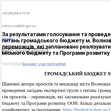
+38 (06244) 4-10-35
volnov.vca@dn.gov.ua
За результатами голосування та проведен
Меню
питань громадського бюджету м. Волнова
переможців, які заплановано реалізувати
міського бюджету та Програми розвитку
16/10/2020
Бюджет участі
vmradmin
ГРОМАДСЬКИЙ БЮДЖЕТ М
Шановні автори проєктів та мешканці міста Волноваха
проведення засідань експертної групи з питань гром
сім проєктів – переможців, які заплановано реалізува
бюджету та Програми розвитку ООН. Більш детальн
ознайомитись за посиланням:
https://budget.e-dem.ua/