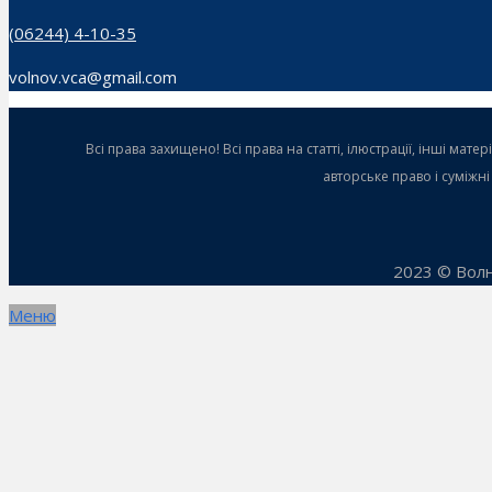
(06244) 4-10-35
volnov.vca@gmail.com
Всі права захищено! Всі права на статті, ілюстрації, інші ма
авторське право і суміжн
2023 © Волн
Меню